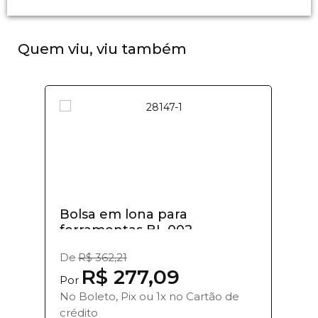
Quem viu, viu também
Bolsa em lona para
ferramentas BL 002...
De
R$ 362,21
R$ 277,09
Por
No Boleto, Pix ou 1x no Cartão de
crédito