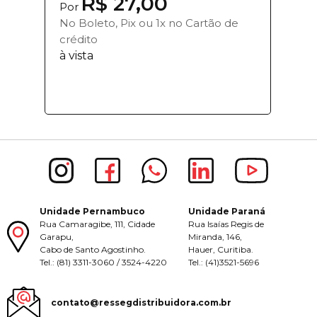
R$ 27,00
Por
No Boleto, Pix ou 1x no Cartão de
crédito
à vista
Unidade Pernambuco
Unidade Paraná
Rua Camaragibe, 111, Cidade
Rua Isaías Regis de
Garapu,
Miranda, 146,
Cabo de Santo Agostinho.
Hauer, Curitiba.
Tel.: (81) 3311-3060 / 3524-4220
Tel.: (41)3521-5696
contato@ressegdistribuidora.com.br