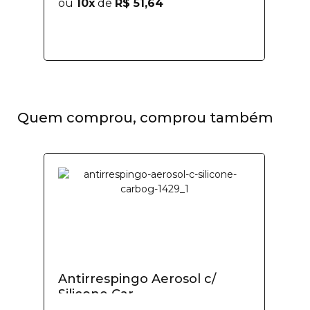
ou
10x
de
R$ 51,64
Quem comprou, comprou também
Antirrespingo Aerosol c/
Silicone Car...