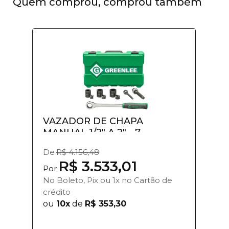
Quem comprou, comprou também
VAZADOR DE CHAPA
MANUAL 1/2" A 2" - 7...
De
R$ 4.156,48
R$ 3.533,01
Por
No Boleto, Pix ou 1x no Cartão de
crédito
ou
10x
de
R$ 353,30