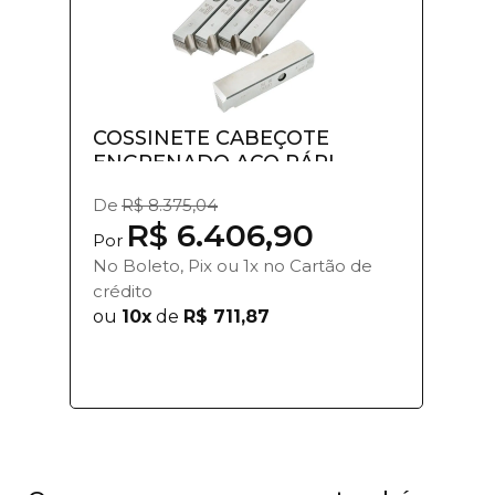
COSSINETE CABEÇOTE
ENGRENADO AÇO RÁPI...
De
R$ 8.375,04
R$ 6.406,90
Por
No Boleto, Pix ou 1x no Cartão de
crédito
ou
10x
de
R$ 711,87