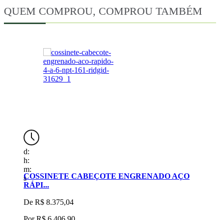
QUEM COMPROU, COMPROU TAMBÉM
d:
d
h:
h
m:
m
COSSINETE CABEÇOTE ENGRENADO AÇO
A
s
s
RÁPI...
De
R$ 8.375,04
Por
R$ 6.406,90