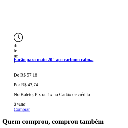
d:
d
h:
h
m:
m
.
Facão para mato 20" aço carbono cabo...
J
s
s
De
R$ 57,18
Por
R$ 43,74
No Boleto, Pix ou 1x no Cartão de crédito
N
à vista
Comprar
C
Quem comprou, comprou também