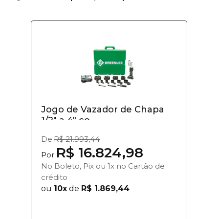
Jogo de Vazador de Chapa
1/2" a 4" co...
De
R$ 21.993,44
R$ 16.824,98
Por
No Boleto, Pix ou 1x no Cartão de
crédito
ou
10x
de
R$ 1.869,44