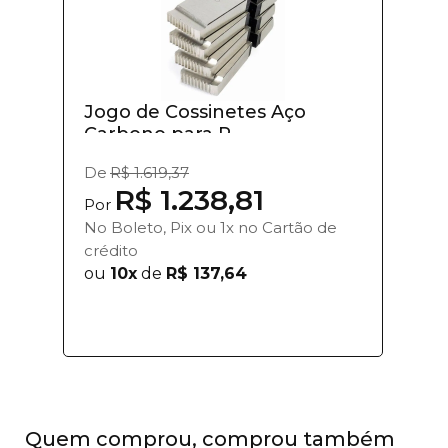
Jogo de Cossinetes Aço
Carbono para R...
De
R$ 1.619,37
R$ 1.238,81
Por
No Boleto, Pix ou 1x no Cartão de
crédito
ou
10x
de
R$ 137,64
Quem comprou, comprou também